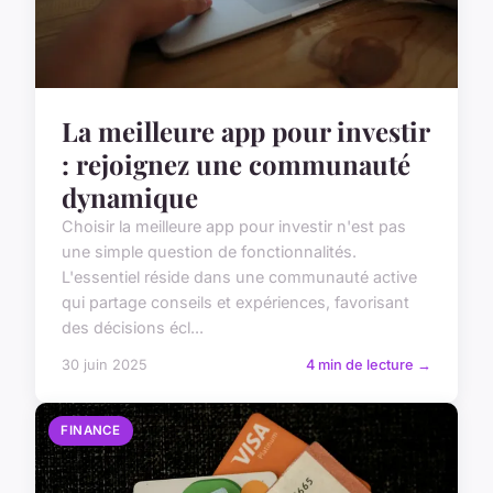
La meilleure app pour investir
: rejoignez une communauté
dynamique
Choisir la meilleure app pour investir n'est pas
une simple question de fonctionnalités.
L'essentiel réside dans une communauté active
qui partage conseils et expériences, favorisant
des décisions écl...
30 juin 2025
4 min de lecture →
FINANCE