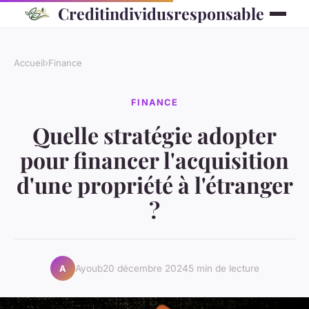
Creditindividusresponsable
Accueil
›
Finance
FINANCE
Quelle stratégie adopter
pour financer l'acquisition
d'une propriété à l'étranger
?
Ayoub
20 décembre 2024
5 min de lecture
A