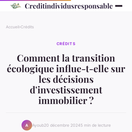
Creditindividusresponsable
Accueil
›
Crédits
CRÉDITS
Comment la transition
écologique influe-t-elle sur
les décisions
d'investissement
immobilier ?
Ayoub
20 décembre 2024
5 min de lecture
A