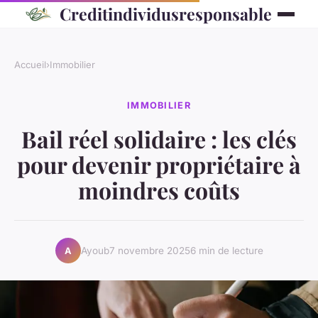
Creditindividusresponsable
Accueil
›
Immobilier
IMMOBILIER
Bail réel solidaire : les clés
pour devenir propriétaire à
moindres coûts
Ayoub
7 novembre 2025
6 min de lecture
A