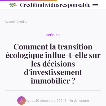
Creditindividusresponsable
Accueil
›
Crédits
CRÉDITS
Comment la transition
écologique influe-t-elle sur
les décisions
d'investissement
immobilier ?
Ayoub
20 décembre 2024
5 min de lecture
A