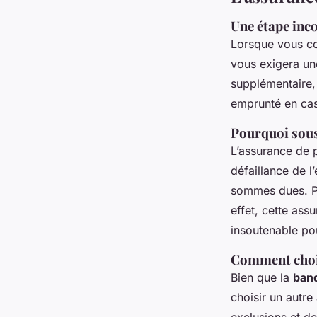
Une étape inc
Lorsque vous con
vous exigera u
supplémentaire,
emprunté en cas 
Pourquoi sous
L’assurance de p
défaillance de l
sommes dues. Po
effet, cette as
insoutenable pou
Comment chois
Bien que la
ban
choisir un autr