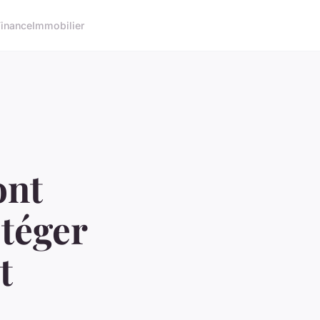
Finance
Immobilier
ont
téger
t