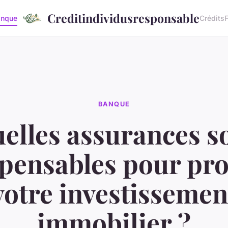
Creditindividusresponsable
anque
Crédits
BANQUE
elles assurances s
spensables pour pro
votre investissemen
immobilier ?