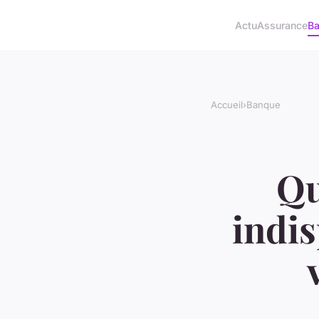
Actu
Assurance
B
Accueil
›
Banque
Qu
indi