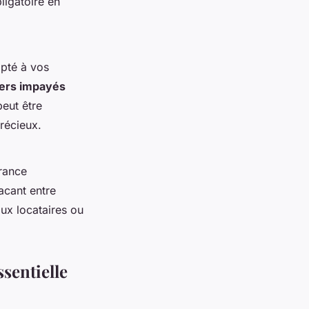
ligatoire en
apté à vos
ers impayés
peut être
récieux.
urance
acant entre
ux locataires ou
ssentielle