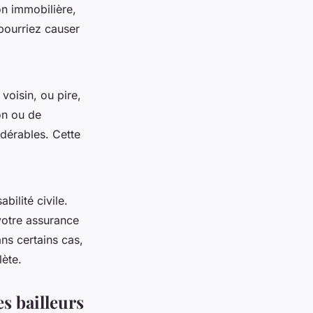
on immobilière,
pourriez causer
voisin, ou pire,
on ou de
dérables. Cette
bilité civile.
 votre assurance
ns certains cas,
lète.
es bailleurs