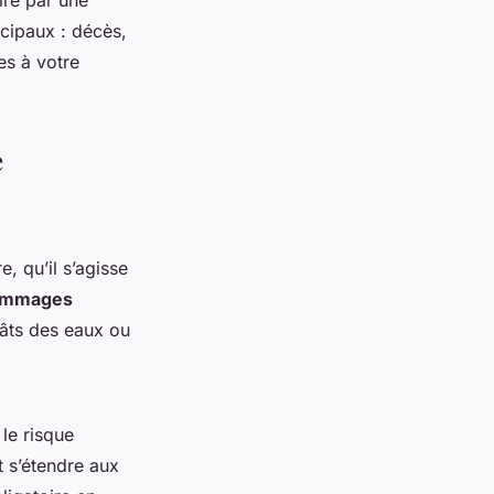
ire par une
ncipaux : décès,
es à votre
e
, qu’il s’agisse
mmages
gâts des eaux ou
le risque
t s’étendre aux