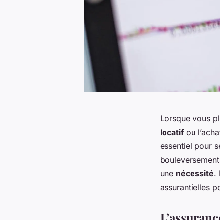
Lorsque vous pl
locatif
ou l’acha
essentiel pour s
bouleversements
une
nécessité
.
assurantielles p
L’assurance